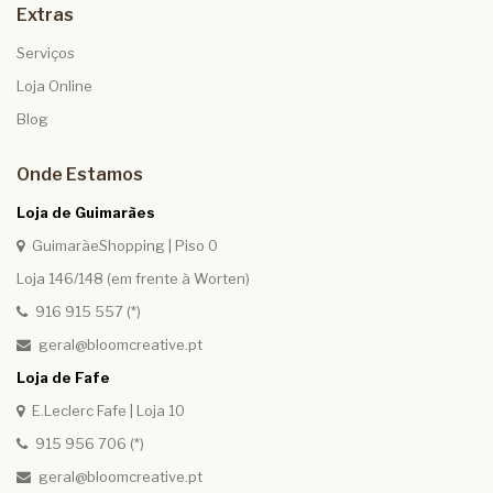
Extras
Serviços
Loja Online
Blog
Onde Estamos
Loja de Guimarães
GuimarãeShopping | Piso 0
Loja 146/148 (em frente à Worten)
916 915 557 (*)
geral@bloomcreative.pt
Loja de Fafe
E.Leclerc Fafe | Loja 10
915 956 706 (*)
geral@bloomcreative.pt