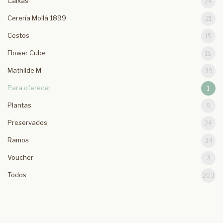
Caixas
24
Cerería Mollá 1899
21
Cestos
15
Flower Cube
15
Mathilde M
39
Para oferecer
1
Plantas
9
Preservados
24
Ramos
34
Voucher
3
Todos
203