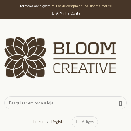
Termos e Condições:
Politica de compra online Bloom Creative
A Minha Conta
/
Entrar
Registo
Artigos