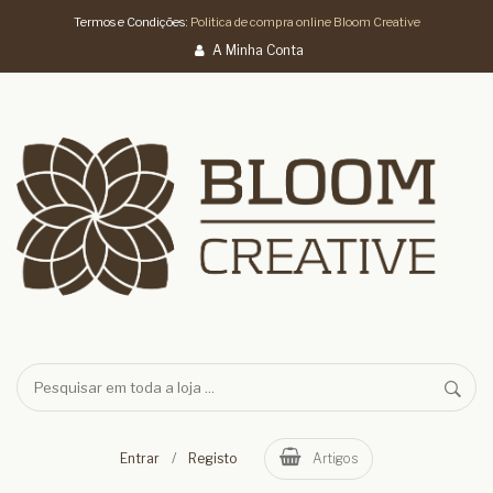
Termos e Condições:
Politica de compra online Bloom Creative
A Minha Conta
/
Entrar
Registo
Artigos