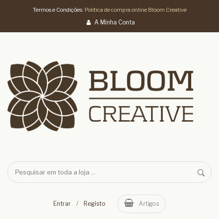
Termos e Condições:
Politica de compra online Bloom Creative
A Minha Conta
/
Entrar
Registo
Artigos