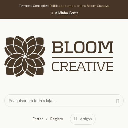
Termos e Condições:
Politica de compra online Bloom Creative
A Minha Conta
/
Entrar
Registo
Artigos