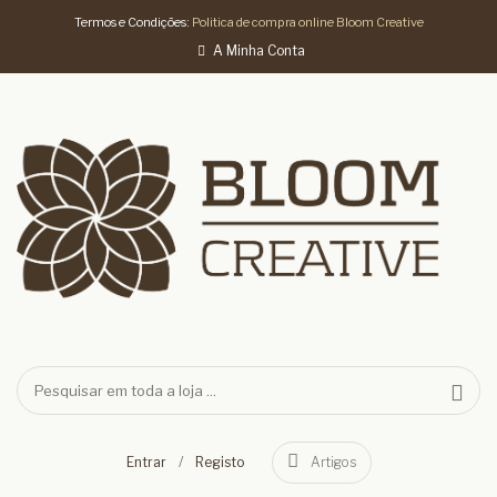
Termos e Condições:
Politica de compra online Bloom Creative
A Minha Conta
/
Entrar
Registo
Artigos