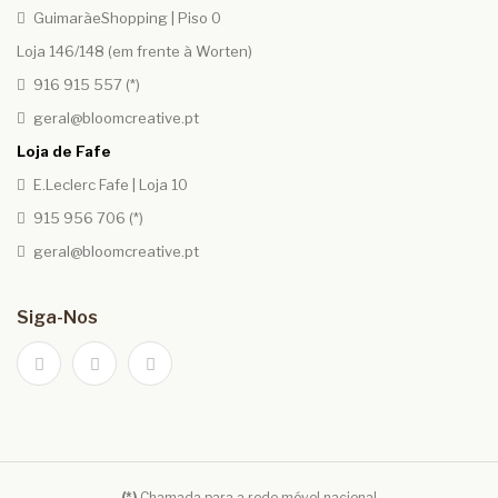
GuimarãeShopping | Piso 0
Loja 146/148 (em frente à Worten)
916 915 557 (*)
geral@bloomcreative.pt
Loja de Fafe
E.Leclerc Fafe | Loja 10
915 956 706 (*)
geral@bloomcreative.pt
Siga-Nos
(*)
Chamada para a rede móvel nacional